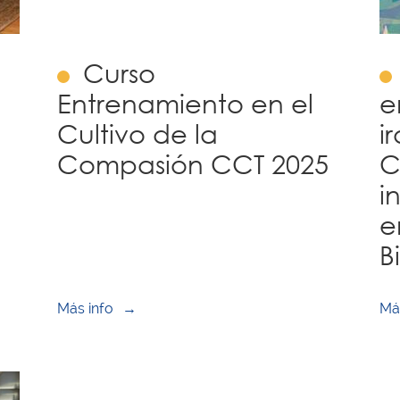
Curso
Entrenamiento en el
e
Cultivo de la
i
Compasión CCT 2025
C
i
e
B
Más info
Má