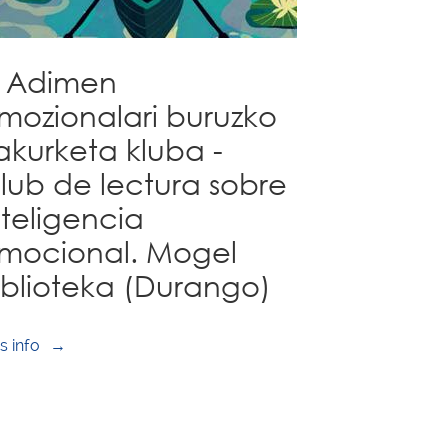
Adimen
mozionalari buruzko
rakurketa kluba -
lub de lectura sobre
nteligencia
mocional. Mogel
iblioteka (Durango)
s info