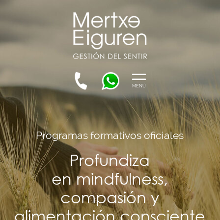
MENÚ
Programas formativos oficiales
Profundiza
en mindfulness,
compasión y
alimentación consciente